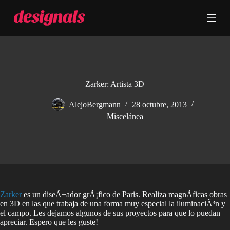
S
a
l
t
a
r
a
l
c
Zarker: Artista 3D
o
n
AlejoBergmann
28 octubre, 2013
t
Miscelánea
e
n
i
d
o
Zarker
es un diseÃ±ador grÃ¡fico de Paris. Realiza magnÃ­ficas obras
en 3D en las que trabaja de una forma muy especial la iluminaciÃ³n y
el campo. Les dejamos algunos de sus proyectos para que lo puedan
apreciar. Espero que les guste!