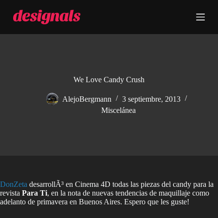
S
a
l
t
a
r
a
l
c
We Love Candy Crush
o
n
AlejoBergmann
3 septiembre, 2013
t
Miscelánea
e
n
i
d
o
DonZeta
desarrollÃ³ en Cinema 4D todas las piezas del candy para la
revista
Para Ti
, en la nota de nuevas tendencias de maquillaje como
adelanto de primavera en Buenos Aires. Espero que les guste!