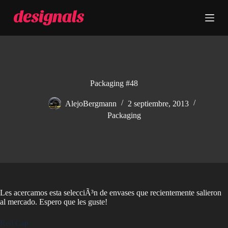
S
a
l
t
a
r
a
l
c
Packaging #48
o
n
AlejoBergmann
2 septiembre, 2013
t
Packaging
e
n
i
d
o
Les acercamos esta selecciÃ³n de envases que recientemente salieron
al mercado. Espero que les guste!
Red Cap