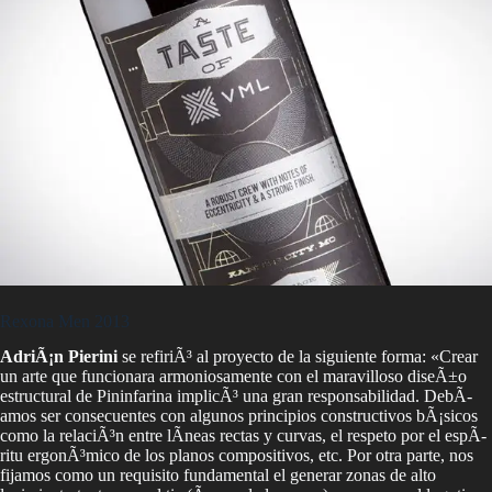
Rexona Men 2013
AdriÃ¡n Pierini
se refiriÃ³ al proyecto de la siguiente forma: «Crear
un arte que funcionara armoniosamente con el maravilloso diseÃ±o
estructural de Pininfarina implicÃ³ una gran responsabilidad. DebÃ­
amos ser consecuentes con algunos principios constructivos bÃ¡sicos
como la relaciÃ³n entre lÃ­neas rectas y curvas, el respeto por el espÃ­
ritu ergonÃ³mico de los planos compositivos, etc. Por otra parte, nos
fijamos como un requisito fundamental el generar zonas de alto