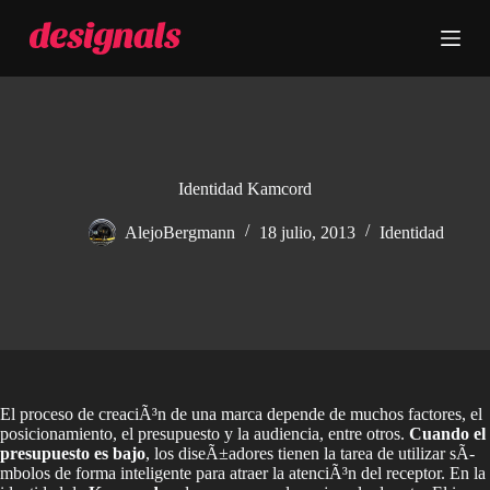
S
a
l
t
a
r
a
l
c
Identidad Kamcord
o
n
AlejoBergmann
18 julio, 2013
Identidad
t
e
n
i
d
o
El proceso de creaciÃ³n de una marca depende de muchos factores, el
posicionamiento, el presupuesto y la audiencia, entre otros.
Cuando el
presupuesto es bajo
, los diseÃ±adores tienen la tarea de utilizar sÃ­
mbolos de forma inteligente para atraer la atenciÃ³n del receptor. En la