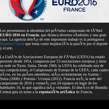
Les presentamos la identidad del prÃ³ximo campeonato de fÃºtbol
EURO 2016 en Francia
, que destaca diversos sÃ­mbolos y una gran
copa. La agencia detrÃ¡s de este importante trabajo es la portuguesa
Brandia Central
que toma como inspiraciÃ³n la pasiÃ³n por el deporte
y el arte.
La UniÃ³n de Asociaciones Europeas de FÃºtbol (UEFA) ha estado
presente desde 1954, compuesta por 53 asociaciones europeas y tiene
su sede en Nyon, Suiza. Desde 1960, la UEFA ha celebrado una de
sus competiciones, el Campeonato de Europa de la UEFA, cada cuatro
aÃ±os, en los paÃ­ses miembros, mÃ¡s recientemente en Austria /
Suiza (2008) y Polonia / Ucrania (2012). Francia serÃ¡ la sede del
campeonato de 2016 y contarÃ¡ con 24 equipos en lugar de los
habituales 16, lo que significa mÃ¡s visitantes. El diseÃ±o de Brandia
Central gira en torno a la
reputaciÃ³n artÃ­stica
de Francia.