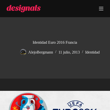
S
a
l
t
a
r
a
l
c
Identidad Euro 2016 Francia
o
n
AlejoBergmann
11 julio, 2013
Identidad
t
e
n
i
d
o