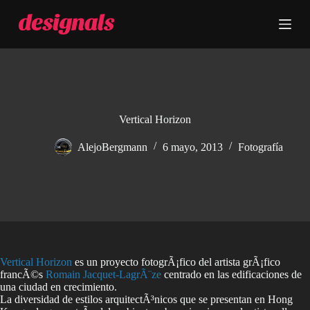
S
a
l
t
a
r
a
l
c
Vertical Horizon
o
n
AlejoBergmann
6 mayo, 2013
Fotografía
t
e
n
i
d
o
Vertical Horizon
es un proyecto fotogrÃ¡fico del artista grÃ¡fico
francÃ©s
Romain Jacquet-LagrÃ¨ze
centrado en las edificaciones de
una ciudad en crecimiento.
La diversidad de estilos arquitectÃ³nicos que se presentan en Hong