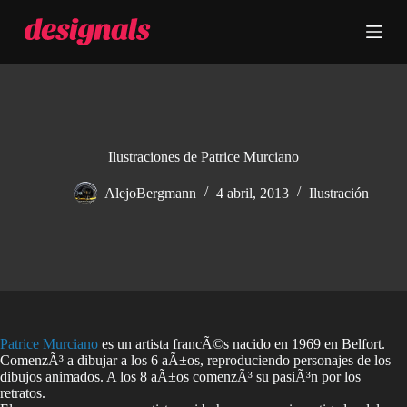
S
a
l
t
a
r
a
l
c
Ilustraciones de Patrice Murciano
o
n
AlejoBergmann
4 abril, 2013
Ilustración
t
e
n
i
d
o
Patrice Murciano
es un artista francÃ©s nacido en 1969 en Belfort.
ComenzÃ³ a dibujar a los 6 aÃ±os, reproduciendo personajes de los
dibujos animados. A los 8 aÃ±os comenzÃ³ su pasiÃ³n por los
retratos.