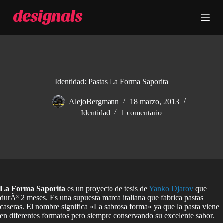
S
a
l
t
a
r
a
l
c
Identidad: Pastas La Forma Saporita
o
n
AlejoBergmann
18 marzo, 2013
t
Identidad
1 comentario
e
n
i
d
o
La Forma Saporita
es un proyecto de tesis de
Yanko Djarov
que
durÃ³ 2 meses. Es una supuesta marca italiana que fabrica pastas
caseras. El nombre significa «La sabrosa forma» ya que la pasta viene
en diferentes formatos pero siempre conservando su excelente sabor.