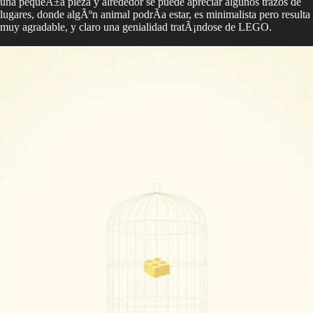
una pequeÃ±a pieza y alrededor se puede apreciar algunos trazos de
lugares, donde algÃºn animal podrÃ­a estar, es minimalista pero resulta
muy agradable, y claro una genialidad tratÃ¡ndose de LEGO.