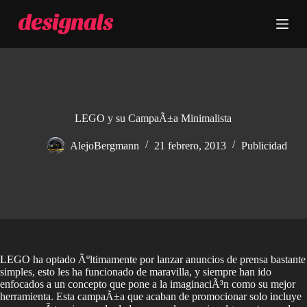
S
a
l
t
a
r
a
l
c
LEGO y su CampaÃ±a Minimalista
o
n
AlejoBergmann
21 febrero, 2013
Publicidad
t
e
n
i
d
o
LEGO ha optado Ãºltimamente por lanzar anuncios de prensa bastante
simples, esto les ha funcionado de maravilla, y siempre han ido
enfocados a un concepto que pone a la imaginaciÃ³n como su mejor
herramienta. Esta campaÃ±a que acaban de promocionar solo incluye