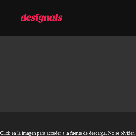
S
a
l
t
a
r
a
l
c
o
n
t
e
n
i
d
o
Click en la imagen para acceder a la fuente de descarga. No se olviden d