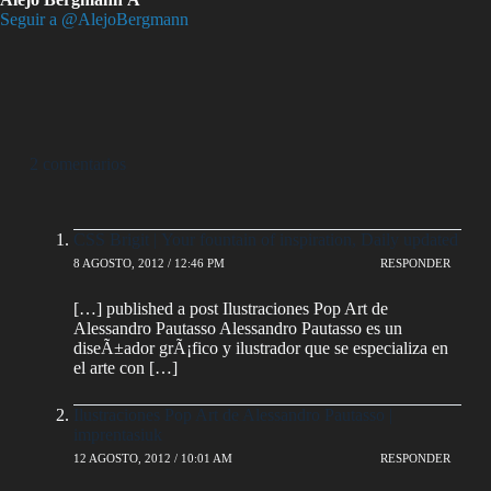
Seguir a @AlejoBergmann
2 comentarios
CSS Brigit | Your fountain of inspiration, Daily updated
8 AGOSTO, 2012 / 12:46 PM
RESPONDER
[…] published a post Ilustraciones Pop Art de
Alessandro Pautasso Alessandro Pautasso es un
diseÃ±ador grÃ¡fico y ilustrador que se especializa en
el arte con […]
Ilustraciones Pop Art de Alessandro Pautasso |
imprentasiuk
12 AGOSTO, 2012 / 10:01 AM
RESPONDER