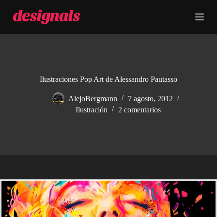
S
a
l
t
a
r
a
l
c
Ilustraciones Pop Art de Alessandro Pautasso
o
n
AlejoBergmann
7 agosto, 2012
t
Ilustración
2 comentarios
e
n
i
d
o