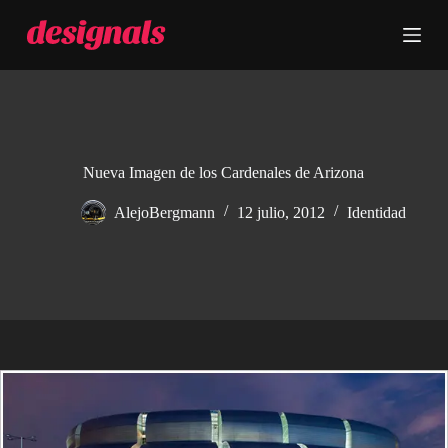
S
a
l
t
a
r
a
l
c
Nueva Imagen de los Cardenales de Arizona
o
n
AlejoBergmann
12 julio, 2012
Identidad
t
e
n
i
d
o