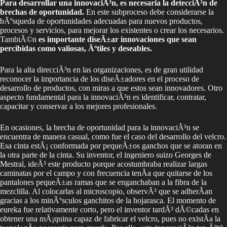
Para desarrollar una innovaciÃ³n, es necesaria la detecciÃ³n de
brechas de oportunidad.
En este subproceso debe considerarse la
bÃºsqueda de oportunidades adecuadas para nuevos productos,
procesos y servicios, para mejorar los existentes o crear los necesarios.
TambiÃ©n
es importante diseÃ±ar innovaciones que sean
percibidas como valiosas, Ãºtiles y deseables.
Para la alta direcciÃ³n en las organizaciones, es de gran utilidad
reconocer la importancia de los diseÃ±adores en el proceso de
desarrollo de productos, con miras a que estos sean innovadores. Otro
aspecto fundamental para la innovaciÃ³n es identificar, contratar,
capacitar y conservar a los mejores profesionales.
En ocasiones, la brecha de oportunidad para la innovaciÃ³n se
encuentra de manera casual, como fue el caso del desarrollo del velcro.
Esa cinta estÃ¡ conformada por pequeÃ±os ganchos que se atoran en
la otra parte de la cinta. Su inventor, el ingeniero suizo Georges de
Mestral, ideÃ³ este producto porque acostumbraba realizar largas
caminatas por el campo y con frecuencia tenÃ­a que quitarse de los
pantalones pequeÃ±as ramas que se enganchaban a la fibra de la
mezclilla. Al colocarlas al microscopio, observÃ³ que se adherÃ­an
gracias a los minÃºsculos ganchitos de la hojarasca. El momento de
eureka fue relativamente corto, pero el inventor tardÃ³ dÃ©cadas en
obtener una mÃ¡quina capaz de fabricar el velcro, pues no existÃ­a la