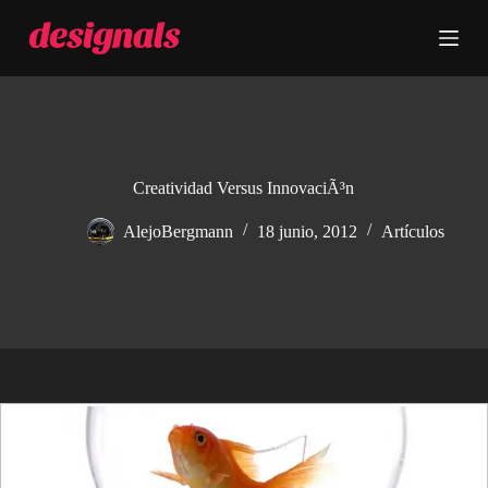
S
a
l
t
a
r
a
l
c
Creatividad Versus InnovaciÃ³n
o
n
AlejoBergmann
18 junio, 2012
Artículos
t
e
n
i
d
o