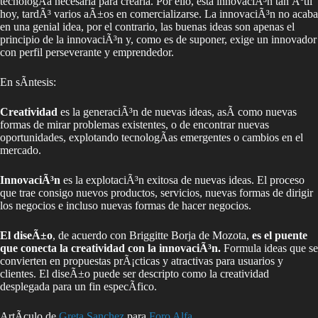
tecnologÃ­a necesaria para crearla. Por ello, esta innovaciÃ³n tan Ãºtil
hoy, tardÃ³ varios aÃ±os en comercializarse. La innovaciÃ³n no acaba
en una genial idea, por el contrario, las buenas ideas son apenas el
principio de la innovaciÃ³n y, como es de suponer, exige un innovador
con perfil perseverante y emprendedor.
En sÃ­ntesis:
Creatividad
es la generaciÃ³n de nuevas ideas, asÃ­ como nuevas
formas de mirar problemas existentes, o de encontrar nuevas
oportunidades, explotando tecnologÃ­as emergentes o cambios en el
mercado.
InnovaciÃ³n
es la explotaciÃ³n exitosa de nuevas ideas. El proceso
que trae consigo nuevos productos, servicios, nuevas formas de dirigir
los negocios e incluso nuevas formas de hacer negocios.
El diseÃ±o
, de acuerdo con Briggitte Borja de Mozota,
es el puente
que conecta la creatividad con la innovaciÃ³n.
Formula ideas que se
convierten en propuestas prÃ¡cticas y atractivas para usuarios y
clientes. El diseÃ±o puede ser descripto como la creatividad
desplegada para un fin especÃ­fico.
ArtÃ­culo de
Greta Sanchez
para
Foro Alfa