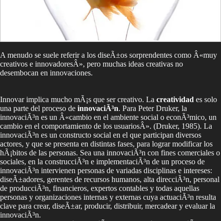
A menudo se suele referir a los diseÃ±os sorprendentes como Â«muy
creativos e innovadoresÂ», pero muchas ideas creativas no
desembocan en innovaciones.
Innovar implica mucho mÃ¡s que ser creativo. La
creatividad
es solo
una parte del proceso de
innovaciÃ³n
. Para Peter Druker, la
innovaciÃ³n es un Â«cambio en el ambiente social o econÃ³mico, un
cambio en el comportamiento de los usuariosÂ». (Druker, 1985). La
innovaciÃ³n es un constructo social en el que participan diversos
actores, y que se presenta en distintas fases, para lograr modificar los
hÃ¡bitos de las personas. Sea una innovaciÃ³n con fines comerciales o
sociales, en la construcciÃ³n e implementaciÃ³n de un proceso de
innovaciÃ³n intervienen personas de variadas disciplinas e intereses:
diseÃ±adores, gerentes de recursos humanos, alta direcciÃ³n, personal
de producciÃ³n, financieros, expertos contables y todas aquellas
personas y organizaciones internas y externas cuya actuaciÃ³n resulta
clave para crear, diseÃ±ar, producir, distribuir, mercadear y evaluar la
innovaciÃ³n.