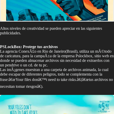
Altos niveles de creatividad se pueden apreciar en las siguientes
publicidades.
PSLockBox: Protege tus archivos
La agencia ConexÃ£o en Rio de Janeiro(Brasil), utiliza un mÃ©todo
de caricatura, para la campaÃ±a de la empresa Pslockbox, sitio web en
donde se pueden almacenar archivos sin necesidad de extraerlos con
un pendrive o un cd. de tu pc.
Las imÃ¡genes muestran a una carpeta de archivos animada, la cual
debe escapar de diferentes peligros, todo se complementa con la
frase:â€œYour files donâ€™t need to take risks.â€(â€œtus archivos no
necesitan tomar riesgosâ€).