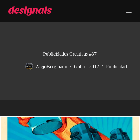
S
a
l
t
a
r
a
l
c
Publicidades Creativas #37
o
n
AlejoBergmann
6 abril, 2012
Publicidad
t
e
n
i
d
o