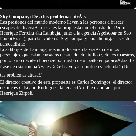
Sky Company: Deja los problemas atrÃ¡s
Las presiones del mundo moderno llevan a las personas a buscar
escapes de diversiÃ³n, esta es la propuesta que el ilustrador Pedro
Henrique Ferreira aka Lambuja, junto a la agencia Ageisobar en Sao
Paulo(Brasil), para la academia Sky company parachuting, clases de
paracaidismo.
Los dibujos de Lambuja, nos introducen en la visiÃ³n de unos
personajes, que estan cansados de su jefe, del trafico y de los maestros,
por lo tanto deciden liberarse por medio de un salto en paracaÃ­das. La
frase de esta campaÃ±a es: â€œLeave your problems behindâ€ (Deja
tus problemas atrasâ€).
El director creativo de esta propuesta es Carlos Domingos, el director
de arte es Cristiano Rodrigues, la redacciÃ³n fue elaborada por
Henrique Zirpoli.