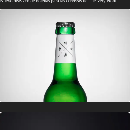
Nuevo diseÃ±o de botellas para las cervezas de The Very North.