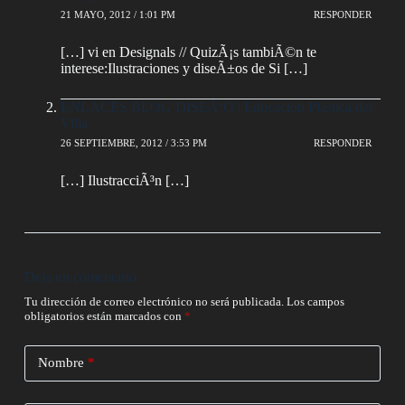
21 MAYO, 2012 / 1:01 PM
RESPONDER
[…] vi en Designals // QuizÃ¡s tambiÃ©n te
interese:Ilustraciones y diseÃ±os de Si […]
ENLACES BLOG DISEÃ‘O | Educacion Plastica del
Villa
26 SEPTIEMBRE, 2012 / 3:53 PM
RESPONDER
[…] IlustracciÃ³n […]
Deja un comentario
Tu dirección de correo electrónico no será publicada.
Los campos
obligatorios están marcados con
*
Nombre
*