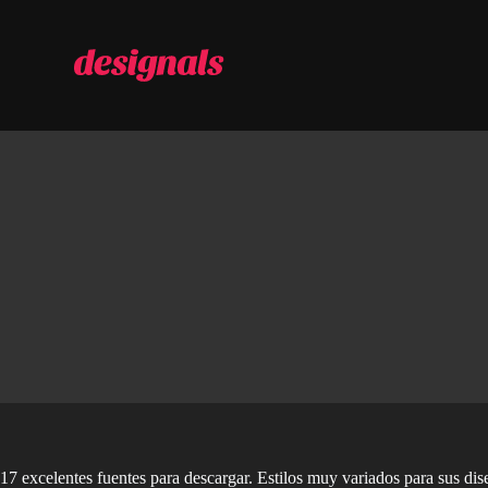
S
a
l
t
a
r
a
l
c
o
n
t
e
n
i
d
o
17 excelentes fuentes para descargar. Estilos muy variados para sus di