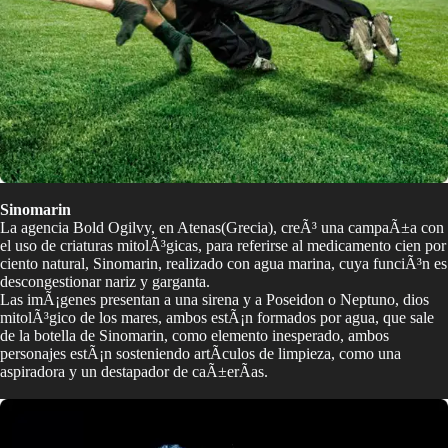
Sinomarin
La agencia Bold Ogilvy, en Atenas(Grecia), creÃ³ una campaÃ±a con
el uso de criaturas mitolÃ³gicas, para referirse al medicamento cien por
ciento natural, Sinomarin, realizado con agua marina, cuya funciÃ³n es
descongestionar nariz y garganta.
Las imÃ¡genes presentan a una sirena y a Poseidon o Neptuno, dios
mitolÃ³gico de los mares, ambos estÃ¡n formados por agua, que sale
de la botella de Sinomarin, como elemento inesperado, ambos
personajes estÃ¡n sosteniendo artÃ­culos de limpieza, como una
aspiradora y un destapador de caÃ±erÃ­as.