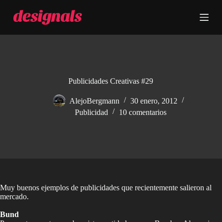
S
a
l
t
a
r
a
l
c
Publicidades Creativas #29
o
n
AlejoBergmann
30 enero, 2012
t
Publicidad
10 comentarios
e
n
i
d
o
Muy buenos ejemplos de publicidades que recientemente salieron al
mercado.
Bund