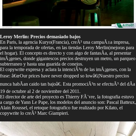
Leroy Merlin: Precios demasiado bajos
En Paris, la agencia Kuryo(Francia), creÃ³ una campaÃ±a impresa,
para la temporada de ofertas, en las tiendas Leroy Merlin(mejoras para
el hogar). El concepto es directo y con algo de fantasÃ­a, al presentar
imÃ¡genes, donde gigantescos precios destruyen un metro, un parqueo
subterraneo y hasta una guarida de conejos.
El copywrite expresa y aclara la intenciÃ³n de las imÃ¡genes, con la
frase: â€œOur prices have never dropped so lowâ€(Nuestro precios
nunca habÃ­an caido tan bajoâ€. Esta promociÃ³n se efectuÃ³ del dÃ­a
19 de octubre al 2 de noviembre del 2011.
El director de arte del proyecto es Thierry FÃ¨vre, la fotografia estuvo
a cargo de Yann Le Pape, los modelos del anuncio son: Pascal Batteux,
Alain Roussel, el retoque fotografico fue realizado por Kilato, el
copywrite lo creÃ³ Marc Giampieri.