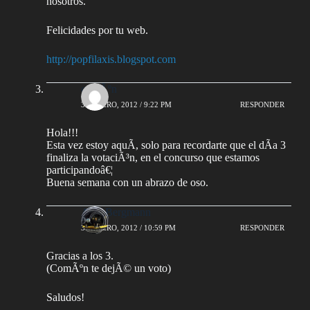
nosotros.
Felicidades por tu web.
http://popfilaxis.blogspot.com
comÃºn
31 ENERO, 2012 / 9:22 PM
RESPONDER
Hola!!!
Esta vez estoy aquÃ­, solo para recordarte que el dÃ­a 3
finaliza la votaciÃ³n, en el concurso que estamos
participandoâ€¦
Buena semana con un abrazo de oso.
AlejoBergmann
31 ENERO, 2012 / 10:59 PM
RESPONDER
Gracias a los 3.
(ComÃºn te dejÃ© un voto)
Saludos!