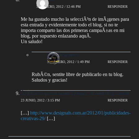
5 FEBRERO, 2012 / 12:46 PM
RESPONDER
Me ha gustado mucho la selecciÃ³n de imÃ¡genes para
esta entrada y evidentemente todo el blog, si no te
importa comparto las dos primeras campaÃ±as en mi
blog, por supuesto enlazando aquÃ­.
Un saludo!
AlejoBergmann
5 FEBRERO, 2012 / 1:49 PM
RESPONDER
RubÃ©n, sentite libre de publicarlo en tu blog.
Saludos y gracias!
Â¿Y Crees que no tienes Tiempo? : ConexiÃ³n Central
23 JUNIO, 2012 / 3:15 PM
RESPONDER
[…]
http://www.designals.com.ar/2012/01/publicidades-
creativas-29/
[…]