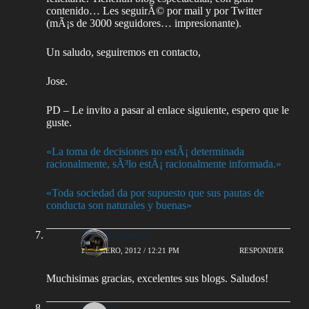
contenido… Les seguirÃ© por mail y por Twitter
(mÃ¡s de 3000 seguidores… impresionante).
Un saludo, seguiremos en contacto,
Jose.
PD – Le invito a pasar al enlace siguiente, espero que le
guste.
«La toma de decisiones no estÃ¡ determinada
racionalmente, sÃ³lo estÃ¡ racionalmente informada.»
«Toda sociedad da por supuesto que sus pautas de
conducta son naturales y buenas»
AlejoBergmann
1 FEBRERO, 2012 / 12:21 PM
RESPONDER
Muchisimas gracias, excelentes sus blogs. Saludos!
RubÃ©n