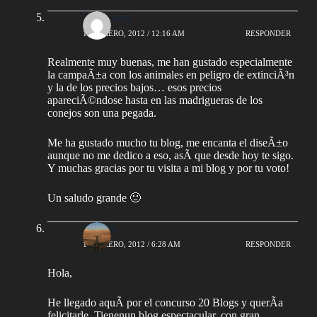
Ana Laura
1 FEBRERO, 2012 / 12:16 AM
RESPONDER
Realmente muy buenas, me han gustado especialmente
la campaÃ±a con los animales en peligro de extinciÃ³n
y la de los precios bajos… esos precios
apareciÃ©ndose hasta en las madrigueras de los
conejos son una pegada.
Me ha gustado mucho tu blog, me encanta el diseÃ±o
aunque no me dedico a eso, asÃ­ que desde hoy te sigo.
Y muchas gracias por tu visita a mi blog y por tu voto!
Un saludo grande 🙂
Arnedo
1 FEBRERO, 2012 / 6:28 AM
RESPONDER
Hola,
He llegado aquÃ­ por el concurso 20 Blogs y querÃ­a
felicitarle. Tienenun blog espectacular, con gran