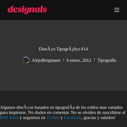
S
a
l
t
a
r
a
l
c
DiseÃ±o TipogrÃ¡fico #14
o
n
AlejoBergmann
6 enero, 2012
Tipografía
t
e
n
i
d
o
Algunos diseÃ±os basados en tipografÃ­a de los estilos mas variados
para inspirarse. No duden en comentar. No se olviden de suscribirse al
RSS-Feed
y seguirnos en
Twitter
y
Facebook
, gracias y saludos!