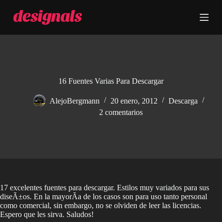
S
a
l
t
a
r
a
l
c
16 Fuentes Varias Para Descargar
o
n
AlejoBergmann
20 enero, 2012
Descarga
t
2 comentarios
e
n
i
d
o
17 excelentes fuentes para descargar. Estilos muy variados para sus
diseÃ±os. En la mayorÃ­a de los casos son para uso tanto personal
como comercial, sin embargo, no se olviden de leer las licencias.
Espero que les sirva. Saludos!