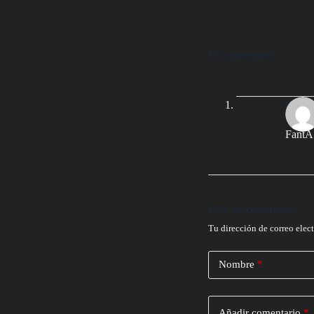
Un comentario
CrDes
FantÃ¡
Deja un comentario
Tu dirección de correo elec
Nombre
*
Añadir comentario
*