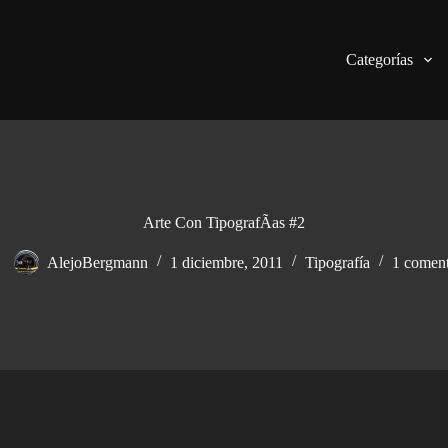
Categorías
Arte Con TipografÃ­as #2
AlejoBergmann
1 diciembre, 2011
Tipografía
1 coment