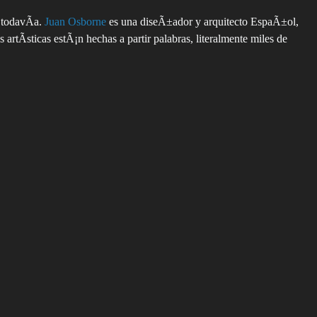
 todavÃ­a.
Juan Osborne
es una diseÃ±ador y arquitecto EspaÃ±ol,
rtÃ­sticas estÃ¡n hechas a partir palabras, literalmente miles de