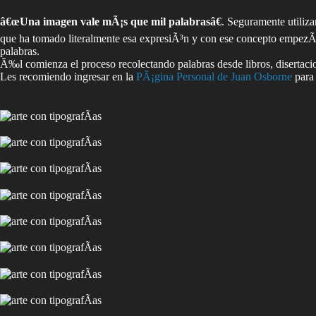
â€œUna imagen vale mÃ¡s que mil palabrasâ€
. Seguramente utiliz
que ha tomado literalmente esa expresiÃ³n y con ese concepto empezÃ³ a
palabras.
Ã‰l comienza el proceso recolectando palabras desde libros, disertacion
Les recomiendo ingresar en la
PÃ¡gina Personal de Juan Osborne
para 