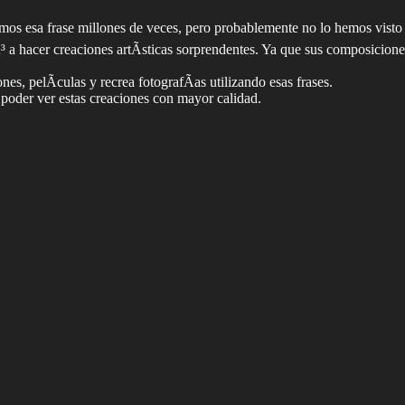
amos esa frase millones de veces, pero probablemente no lo hemos visto
 hacer creaciones artÃ­sticas sorprendentes. Ya que sus composiciones a
es, pelÃ­culas y recrea fotografÃ­as utilizando esas frases.
poder ver estas creaciones con mayor calidad.