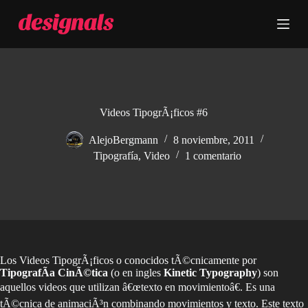
S
a
l
t
a
r
a
l
c
Videos TipogrÃ¡ficos #6
o
n
AlejoBergmann
8 noviembre, 2011
t
Tipografía
,
Video
1 comentario
e
n
i
d
o
Los Videos TipogrÃ¡ficos o conocidos tÃ©cnicamente por
TipografÃ­a CinÃ©tica
(o en ingles
Kinetic Typography
) son
aquellos videos que utilizan â€œtexto en movimientoâ€. Es una
tÃ©cnica de animaciÃ³n combinando movimientos y texto. Este texto