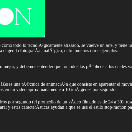
mo todo lo tecnolÃ³gicamente atrasado, se vuelve un arte, y tiene un e
a eligen la fotografÃ­a analÃ³gica, entre muchos otros ejemplos.
 mejor, y debemos entender que no todos los pÃºblicos a los cuales vam
a: â€œes una tÃ©cnica de animaciÃ³n que consiste en aparentar el movim
arlas en un video aproximadamente a 10 imÃ¡genes por segundo.
 por segundo (el promedio de un vÃ­deo filmado es de 24 a 30), resalta 
a; y estas caracterÃ­sticas ayudan a que se use el estilo stop-motion p