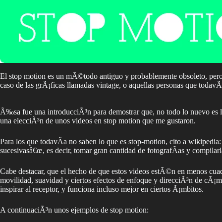
El stop motion es un mÃ©todo antiguo y probablemente obsoleto, pero co
caso de las grÃ¡ficas llamadas vintage, o aquellas personas que todavÃ­
Ã‰sa fue una introducciÃ³n para demostrar que, no todo lo nuevo es lo
una elecciÃ³n de unos videos en stop motion que me gustaron.
Para los que todavÃ­a no saben lo que es stop-motion, cito a wikipedi
sucesivasâ€œ, es decir, tomar gran cantidad de fotografÃ­as y compil
Cabe destacar, que el hecho de que estos videos estÃ©n en menos cuadros
movilidad, suavidad y ciertos efectos de enfoque y direcciÃ³n de cÃ¡mar
inspirar al receptor, y funciona incluso mejor en ciertos Ã¡mbitos.
A continuaciÃ³n unos ejemplos de stop motion: