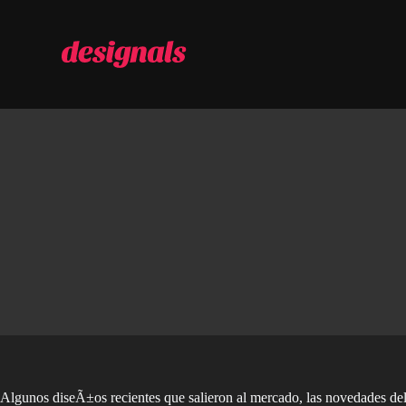
S
a
l
t
a
r
a
l
c
o
n
t
e
n
i
d
o
Algunos diseÃ±os recientes que salieron al mercado, las novedades d