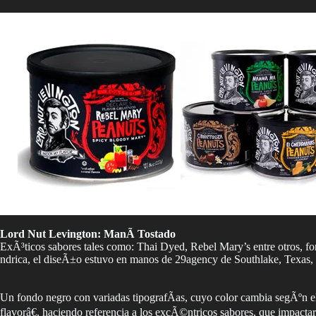
Lord Nut Levington: ManÃ­ Tostado
ExÃ³ticos sabores tales como: Thai Dyed, Rebel Mary’s entre otros, f
ndrica, el diseÃ±o estuvo en manos de 29agency de Southlake, Texas
Un fondo negro con variadas tipografÃ­as, cuyo color cambia segÃºn el 
flavorâ€, haciendo referencia a los excÃ©ntricos sabores, que impactar