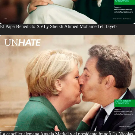
El Papa Benedicto XVI y Sheikh Ahmed Mohamed el-Tayeb
La canciller alemana Angela Merkel y el presidente francÃ©s Nicolas