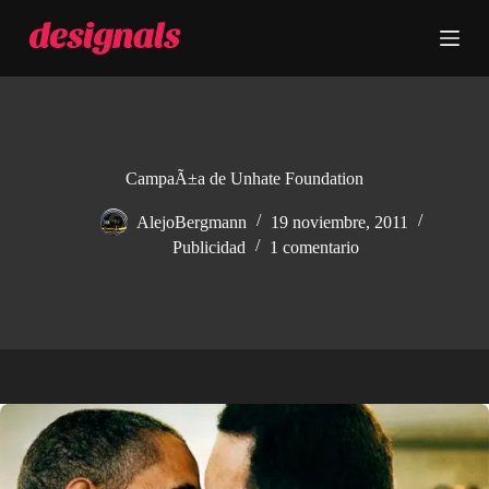
S
a
l
t
a
r
a
l
c
CampaÃ±a de Unhate Foundation
o
n
AlejoBergmann
19 noviembre, 2011
t
Publicidad
1 comentario
e
n
i
d
o