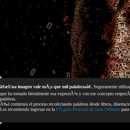
â€œUna imagen vale mÃ¡s que mil palabrasâ€
. Seguramente utiliz
que ha tomado literalmente esa expresiÃ³n y con ese concepto empezÃ³ a
palabras.
Ã‰l comienza el proceso recolectando palabras desde libros, disertacion
Les recomiendo ingresar en la
PÃ¡gina Personal de Juan Osborne
para 