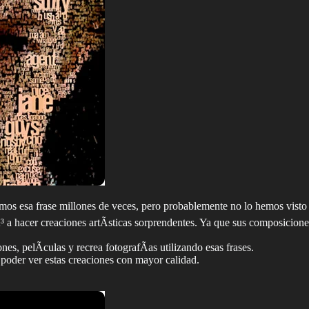
amos esa frase millones de veces, pero probablemente no lo hemos visto
 hacer creaciones artÃ­sticas sorprendentes. Ya que sus composiciones a
es, pelÃ­culas y recrea fotografÃ­as utilizando esas frases.
poder ver estas creaciones con mayor calidad.