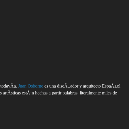
 todavÃ­a.
Juan Osborne
es una diseÃ±ador y arquitecto EspaÃ±ol,
rtÃ­sticas estÃ¡n hechas a partir palabras, literalmente miles de