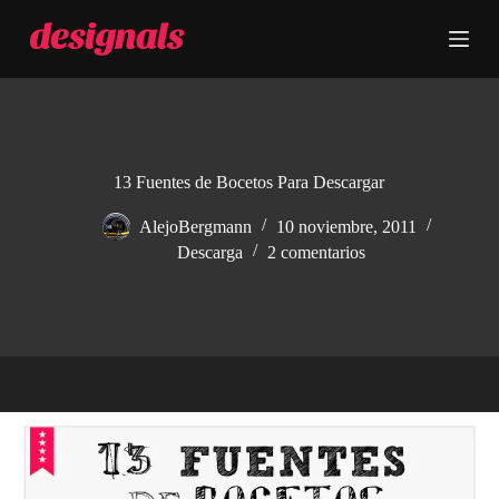
S
a
l
t
a
r
a
l
c
13 Fuentes de Bocetos Para Descargar
o
n
AlejoBergmann
10 noviembre, 2011
t
Descarga
2 comentarios
e
n
i
d
o