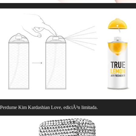
Perdume Kim Kardashian Love, ediciÃ³n limitada.