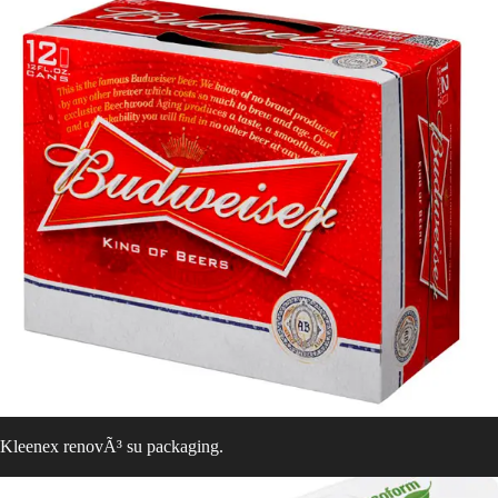
Kleenex renovÃ³ su packaging.