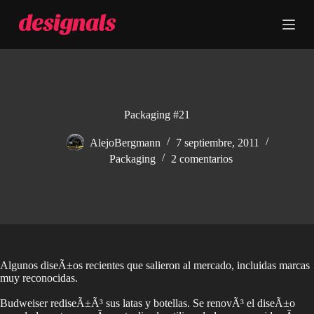
S
a
l
t
a
r
a
l
c
Packaging #21
o
n
AlejoBergmann
7 septiembre, 2011
t
Packaging
2 comentarios
e
n
i
d
o
Algunos diseÃ±os recientes que salieron al mercado, incluidas marcas
muy reconocidas.
Budweiser rediseÃ±Ã³ sus latas y botellas. Se renovÃ³ el diseÃ±o