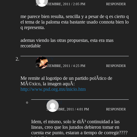
28 SEPTIEMBRE, 2011 / 2:05 PM
RESPONDER
me parece bien resulta, sencilla y a pesar de q es cierto q
el tema de la paloma esta bastante usado connota bien lo
q representa.
ademas viendo las otras propuestas, esta era mas
recordable
YUYUY
30 SEPTIEMBRE, 2011 / 4:25 PM
RESPONDER
Me remite al logotipo de un partido polÃ­tico de
MÃ©xico, la imagen aquÃ­:
http://www.psd.org.mx/inicio.htm
Herland
5 OCTUBRE, 2011 / 4:01 PM
RESPONDER
Idem, el mismo, solo le diÃ³ continuidad a las
lineas, creo que los jurados debieron tomar en
cuenta ese punto, estaran a tiempo de corregir????