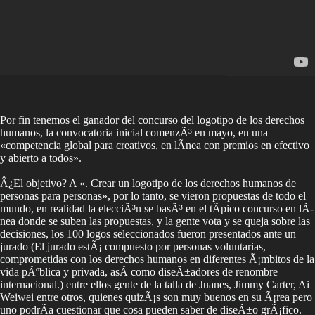
Por fin tenemos el ganador del concurso del logotipo de los derechos
humanos, la convocatoria inicial comenzÃ³ en mayo, en una
«competencia global para creativos, en lÃ­nea con premios en efectivo
y abierto a todos».
Â¿El objetivo? A «. Crear un logotipo de los derechos humanos de
personas para personas», por lo tanto, se vieron propuestas de todo el
mundo, en realidad la elecciÃ³n se basÃ³ en el tÃ­pico concurso en lÃ­
nea donde se suben las propuestas, y la gente vota y se queja sobre las
decisiones, los 100 logos seleccionados fueron presentados ante un
jurado (El jurado estÃ¡ compuesto por personas voluntarias,
comprometidas con los derechos humanos en diferentes Ã¡mbitos de la
vida pÃºblica y privada, asÃ­ como diseÃ±adores de renombre
internacional.) entre ellos gente de la talla de Juanes, Jimmy Carter, Ai
Weiwei entre otros, quienes quizÃ¡s son muy buenos en su Ã¡rea pero
uno podrÃ­a cuestionar que cosa pueden saber de diseÃ±o grÃ¡fico.