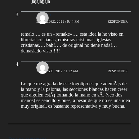
jajajajjaja
alfonzo
5 OCTUBRE, 2011 / 8:44 PM
RESPONDER
remalo…. es un «remake»…. esta idea la he visto en
librerias cristianas, emisoras cristianas, iglesias
cristianas…. bah!…. de original no tiene nada!…
demasiado visto!!!!!
Kamo
11 MARZO, 2012 / 1:12 AM
RESPONDER
Lo que me agrada de este logotipo es que ademÃ¡s de
la mano y la paloma, las secciones blancas hacen creer
que alguien estÃ¡ tomando la mano en sÃ­, (veo dos
manos) es sencillo y pues, a pesar de que no es una idea
muy original, es bastante representativa y muy buena.