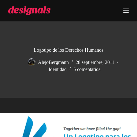
S
a
l
t
a
r
a
l
c
Logotipo de los Derechos Humanos
o
n
AlejoBergmann
28 septiembre, 2011
t
Identidad
5 comentarios
e
n
i
d
o