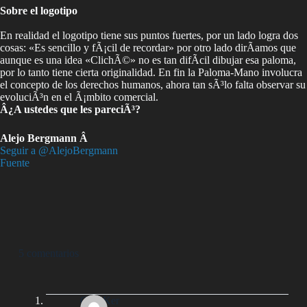
Sobre el logotipo
En realidad el logotipo tiene sus puntos fuertes, por un lado logra dos
cosas: «Es sencillo y fÃ¡cil de recordar» por otro lado dirÃ­amos que
aunque es una idea «ClichÃ©» no es tan difÃ­cil dibujar esa paloma,
por lo tanto tiene cierta originalidad. En fin la Paloma-Mano involucra
el concepto de los derechos humanos, ahora tan sÃ³lo falta observar su
evoluciÃ³n en el Ã¡mbito comercial.
Â¿A ustedes que les pareciÃ³?
Alejo Bergmann Â
Seguir a @AlejoBergmann
Fuente
5 comentarios
CuacKer