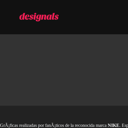
S
a
l
t
a
r
a
l
c
o
n
t
e
n
i
d
o
GrÃ¡ficas realizadas por fanÃ¡ticos de la reconocida marca
NIKE
. Es