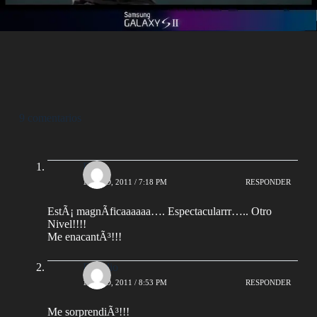
9 comentarios
Edin
1 JULIO, 2011 / 7:18 PM
RESPONDER
EstÃ¡ magnÃ­ficaaaaaa…. Espectacularrr….. Otro
Nivel!!!!
Me enacantÃ³!!!
Rogelio
1 JULIO, 2011 / 8:53 PM
RESPONDER
Me sorprendiÃ³!!!