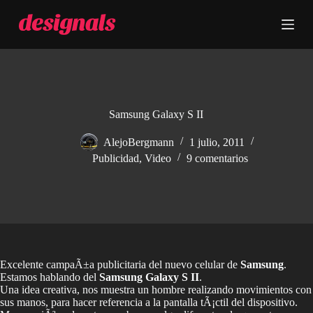
S
a
l
t
a
r
a
l
c
Samsung Galaxy S II
o
n
AlejoBergmann
1 julio, 2011
t
Publicidad
,
Video
9 comentarios
e
n
i
d
o
Excelente campaÃ±a publicitaria del nuevo celular de
Samsung
.
Estamos hablando del
Samsung Galaxy S II
.
Una idea creativa, nos muestra un hombre realizando movimientos con
sus manos, para hacer referencia a la pantalla tÃ¡ctil del dispositivo.