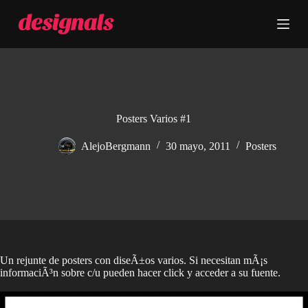
S
a
l
t
a
r
a
l
c
Posters Varios #1
o
n
AlejoBergmann
30 mayo, 2011
Posters
t
e
n
i
d
o
Un rejunte de posters con diseÃ±os varios. Si necesitan mÃ¡s
informaciÃ³n sobre c/u pueden hacer click y acceder a su fuente.