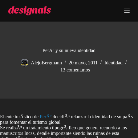
S
a
l
t
a
r
a
l
c
PerÃº y su nueva identidad
o
n
AlejoBergmann
20 mayo, 2011
Identidad
t
13 comentarios
e
n
i
d
o
El ente turÃ­stico de
PerÃº
decidiÃ³ relanzar la identidad de su paÃ­s
para fomentar el turismo global.
Se realizÃ³ un tratamiento tipogrÃ¡fico que genera recuerdo a los
manuscritos Incas, detalle importante siendo las ruinas de esta