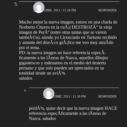
leandro
25 OCTUBRE, 2011 / 11:28 PM
RESPONDER
Mucho mejor la nueva imagen, estuve en una charla de
Norberto Chaves en la cuÃ¡l DESTROZÃ“ la vieja
imagen de PerÃº (entre otras tantas que se vieron
tambiÃ©n), siendo yo Licenciado en Turismo recibido
y amante del diseÃ±o grÃ¡fico me veo muy atraÃ­do
por el tema.
PD: la nueva imagen no hace referencia especÃ­
ficamente a las lÃ­neas de Nazca, aquellos dibujos
gigantescos y milenarios en el medio del desierto
peruano y que solo pueden ser apreciados en su
totalidad desde un aviÃ³n.
saludos
leandro
25 OCTUBRE, 2011 / 11:30 PM
RESPONDER
perdÃ³n, quise decir que la nueva imagen HACE
referencia especÃ­ficamente a las lÃ­neas de
Nazca. saludos