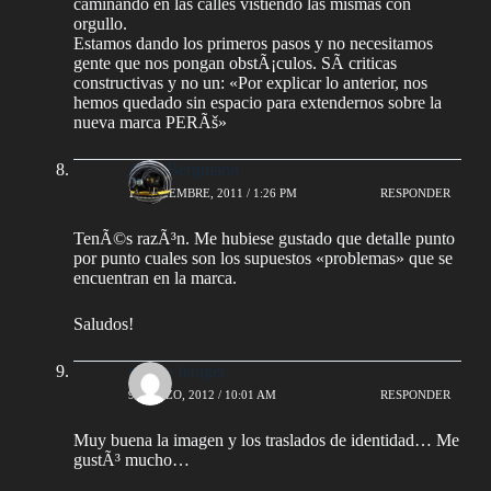
caminando en las calles vistiendo las mismas con
orgullo.
Estamos dando los primeros pasos y no necesitamos
gente que nos pongan obstÃ¡culos. SÃ­ criticas
constructivas y no un: «Por explicar lo anterior, nos
hemos quedado sin espacio para extendernos sobre la
nueva marca PERÃš»
AlejoBergmann
1 NOVIEMBRE, 2011 / 1:26 PM
RESPONDER
TenÃ©s razÃ³n. Me hubiese gustado que detalle punto
por punto cuales son los supuestos «problemas» que se
encuentran en la marca.
Saludos!
ramiro feniger
9 MARZO, 2012 / 10:01 AM
RESPONDER
Muy buena la imagen y los traslados de identidad… Me
gustÃ³ mucho…