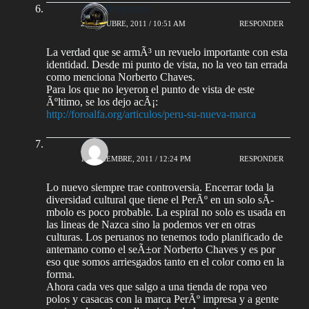
AlejoBergmann
26 OCTUBRE, 2011 / 10:51 AM
RESPONDER
La verdad que se armÃ³ un revuelo importante con esta
identidad. Desde mi punto de vista, no la veo tan errada
como menciona Norberto Chaves.
Para los que no leyeron el punto de vista de este
Ãºltimo, se los dejo acÃ¡:
http://foroalfa.org/articulos/peru-su-nueva-marca
Marco
1 NOVIEMBRE, 2011 / 12:24 PM
RESPONDER
Lo nuevo siempre trae controversia. Encerrar toda la
diversidad cultural que tiene el PerÃº en un solo sÃ­
mbolo es poco probable. La espiral no solo es usada en
las lineas de Nazca sino la podemos ver en otras
culturas. Los peruanos no tenemos todo planificado de
antemano como el seÃ±or Norberto Chaves y es por
eso que somos arriesgados tanto en el color como en la
forma.
Ahora cada ves que salgo a una tienda de ropa veo
polos y casacas con la marca PerÃº impresa y a gente