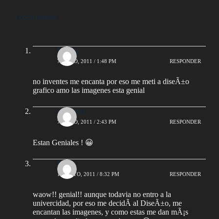
3 comentarios
DiaNa
7 MAYO, 2011 / 1:48 PM
RESPONDER
no inventes me encanta por eso me meti a diseÃ±o
grafico amo las imagenes esta genial
sz_green
7 MAYO, 2011 / 2:43 PM
RESPONDER
Estan Geniales ! 😀
Robin
11 MAYO, 2011 / 8:32 PM
RESPONDER
waow!! genial!! aunque todavia no entro a la
univercidad, por eso me decidÃ­ al DiseÃ±o, me
encantan las imagenes, y como estas me dan mÃ¡s