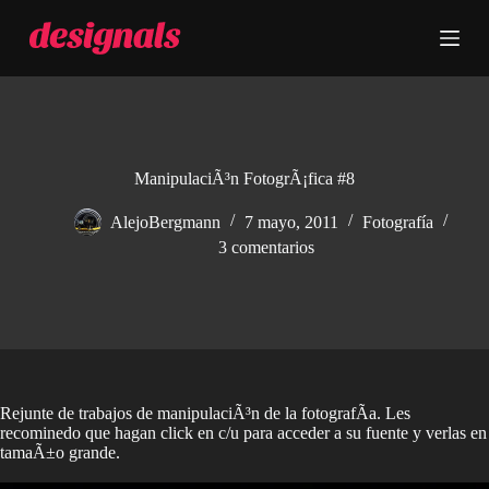
S
a
l
t
a
r
a
l
c
ManipulaciÃ³n FotogrÃ¡fica #8
o
n
AlejoBergmann
7 mayo, 2011
Fotografía
t
3 comentarios
e
n
i
d
o
Rejunte de trabajos de manipulaciÃ³n de la fotografÃ­a. Les
recominedo que hagan click en c/u para acceder a su fuente y verlas en
tamaÃ±o grande.