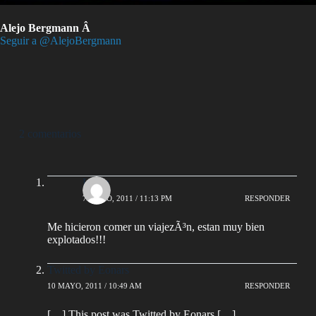
Alejo Bergmann Â
Seguir a @AlejoBergmann
2 comentarios
LePip
7 MAYO, 2011 / 11:13 PM
RESPONDER
Me hicieron comer un viajezÃ³n, estan muy bien
explotados!!!
Twitted by Eonars
10 MAYO, 2011 / 10:49 AM
RESPONDER
[…] This post was Twitted by Eonars […]