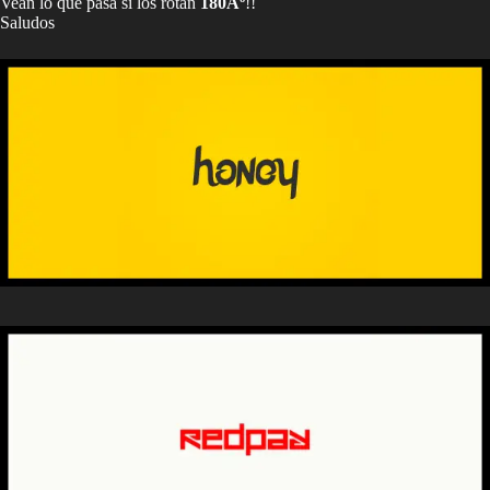
Vean lo que pasa si los rotan
180Âº
!!
Saludos