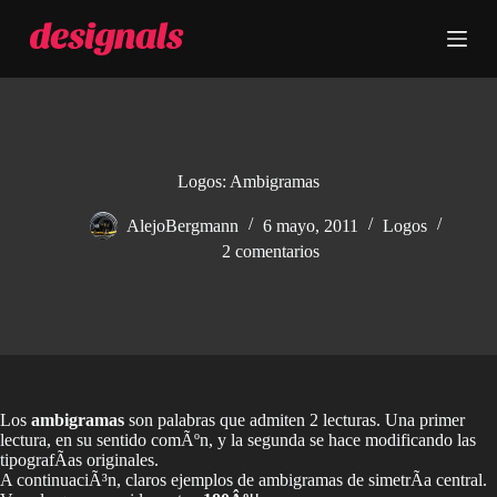
S
a
l
t
a
r
a
l
c
Logos: Ambigramas
o
n
AlejoBergmann
6 mayo, 2011
Logos
t
2 comentarios
e
n
i
d
o
Los
ambigramas
son palabras que admiten 2 lecturas. Una primer
lectura, en su sentido comÃºn, y la segunda se hace modificando las
tipografÃ­as originales.
A continuaciÃ³n, claros ejemplos de ambigramas de simetrÃ­a central.