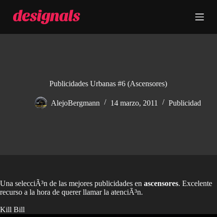
S
a
l
t
a
r
a
l
c
Publicidades Urbanas #6 (Ascensores)
o
n
AlejoBergmann
14 marzo, 2011
Publicidad
t
e
n
i
d
o
Una selecciÃ³n de las mejores publicidades en
ascensores
. Excelente
recurso a la hora de querer llamar la atenciÃ³n.
Kill Bill