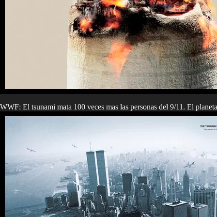
WWF: El tsunami mata 100 veces mas las personas del 9/11. El planeta 