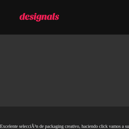
S
a
l
t
a
r
a
l
c
o
n
t
e
n
i
d
o
Excelente selecciÃ³n de packaging creativo, haciendo click vamos a su