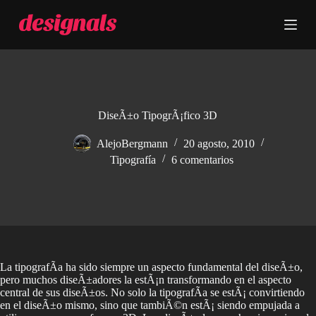
S
a
l
t
a
r
a
l
c
DiseÃ±o TipogrÃ¡fico 3D
o
n
AlejoBergmann
20 agosto, 2010
t
Tipografía
6 comentarios
e
n
i
d
o
La tipografÃ­a ha sido siempre un aspecto fundamental del diseÃ±o,
pero muchos diseÃ±adores la estÃ¡n transformando en el aspecto
central de sus diseÃ±os. No solo la tipografÃ­a se estÃ¡ convirtiendo
en el diseÃ±o mismo, sino que tambiÃ©n estÃ¡ siendo empujada a