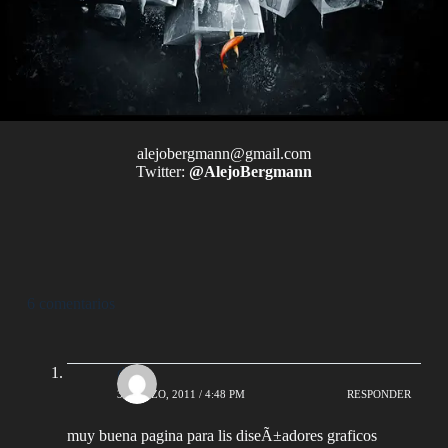
alejobergmann@gmail.com
Twitter:
@AlejoBergmann
6 comentarios
dasg
3 MARZO, 2011 / 4:48 PM
RESPONDER
muy buena pagina para lis diseÃ±adores graficos