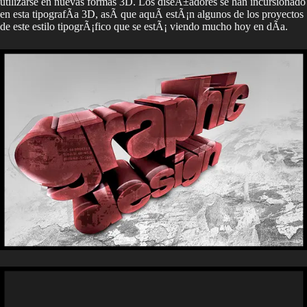
utilizarse en nuevas formas 3D. Los diseÃ±adores se han incursionado
en esta tipografÃ­a 3D, asÃ­ que aquÃ­ estÃ¡n algunos de los proyectos
de este estilo tipogrÃ¡fico que se estÃ¡ viendo mucho hoy en dÃ­a.