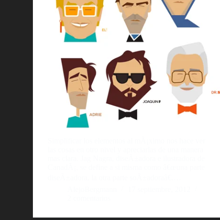
Simplificar los elementos al mÃ¡ximo nos hace ver
las cosas en otro nivel y apreciarlas de una manera
mas clara. Jag Nagra, diseÃ±adora e ilustradora de
CanadÃ¡, se define a si misma como â€œuna parte
diseÃ±adora, la otra parte soÃ±adoraâ€.…
AlejoBergmann
17 septiembre, 2012
2 comentarios