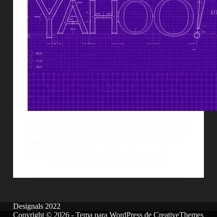
DespuÃ©s de esperar 30 dÃ­as en los que se fueron
mostrando diferentes identidades, finalmente se dio a
conocer el logo definitivo de Yahoo!. Me parece un
tanto simple y formal y no me termina de cerrar la
textura de relieve…
AlejoBergmann
5 septiembre, 2013
Designals 2022
Copyright © 2026 - Tema para WordPress de
CreativeThemes