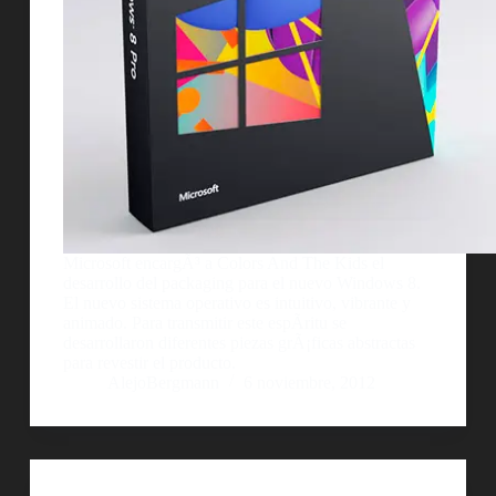
Microsoft encargÃ³ a Colors And The Kids el
desarrollo del packaging para el nuevo Windows 8.
El nuevo sistema operativo es intuitivo, vibrante y
animado. Para transmitir este espÃ­ritu se
desarrollaron diferentes piezas grÃ¡ficas abstractas
para revestir el producto.
AlejoBergmann
6 noviembre, 2012