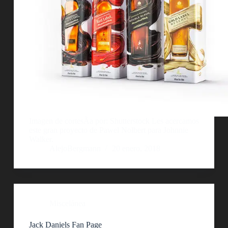
Imagen de cortesÃ­a por: Shutterstock Les acercamos
este gran proyecto de Pawel Nolbert para Johnnie
Walker.
AlejoBergmann
20 enero, 2018
Miscelánea
Jack Daniels Fan Page