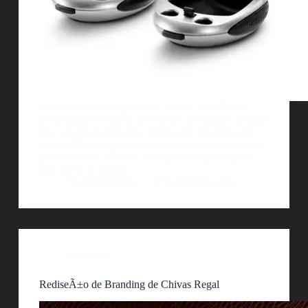
Como lo venimos haciendo, en esta secciÃ³n les
presentamos los mÃ¡s novedosos y recientes envases
que salieron la mercado. Espero que les guste esta
selecciÃ³n. Interesantes proyectos como auriculares
para Siemens, BZZZ y su magnÃ­fico packaging
para miel, un tequila…
AlejoBergmann
13 noviembre, 2012
Identidad
RediseÃ±o de Branding de Chivas Regal