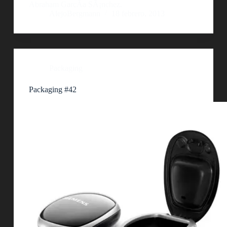
Abraham GarcÃ­a SÃ¡nchez.
AlejoBergmann
18 febrero, 2013
Packaging
Packaging #42