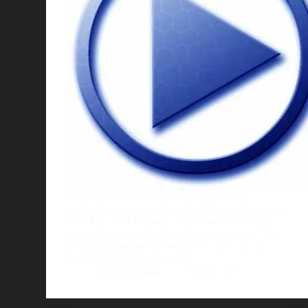
El canadiense Luc Bergeron (Zapatou) ha
realizado un remix de los 200 vÃ­deos mÃ¡s virales
del aÃ±o 2011 tomando fragmentos de cada uno y
haciendo un compilado realmente excelente. Muy
probablemente puedan reconocer mÃ¡s de uno.
DespuÃ©s del video, estÃ¡n…
AlejoBergmann
28 enero, 2012