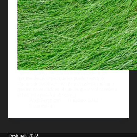
Aprovechamos este sÃ¡bado para dejarle unas
texturas de cÃ©sped que les pueden servir en
algunos de sus diseÃ±os. Para acceder a cada uno
pueden hacer click en el que les guste y al acceder a
la fuente lo podrÃ¡n descargar…
AlejoBergmann
11 agosto, 2012
1 comentario
Designals 2022