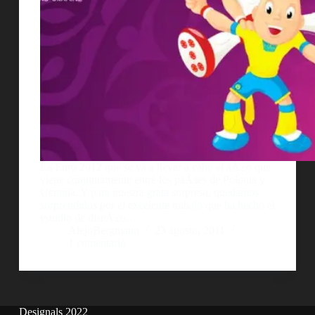
La Euro 2012 que se va a llevar a cabo el aÃ±o que
viene conjuntamente entre los paÃ­ses de Polonia y
Ucrania. Y para nuestra grata sorpresa, quedamos
sorprendidos por el excelente trabajo que ha hecho el
estudio de diseÃ±o…
AlejoBergmann
23 agosto, 2011
1 comentario
Designals 2022