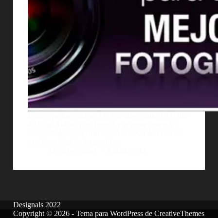
Dando vueltas encontrÃ© este interesante ArtÃ­culo
de Jorge Aldana para frogx3 y lo complementÃ©
con los links que el mencionÃ³ de XatakaFoto, un
excelente blog de fotografÃ­a.
AlejoBergmann
9 abril, 2012
Designals 2022
Copyright © 2026 - Tema para WordPress de
CreativeThemes