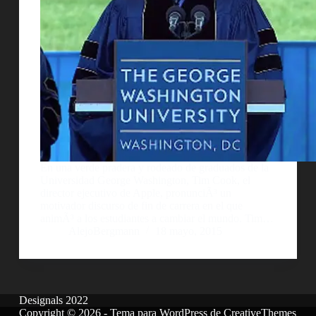
En una verde pradera y rodeado de graduados de la
Universidad George Washington, Tim Cook, el
director ejecutivo de Apple, pronunciÃ³ un
motivador discurso de fin de carrera en el que
animÃ³ a los estudiantes a cambiar el mundo. Tim…
AlejoBergmann
18 mayo, 2015
Designals 2022
Copyright © 2026 - Tema para WordPress de
CreativeThemes