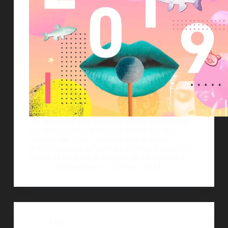
Les acercamos este excelente post de Shutterstock
que nos cuenta las tendencias en diseÃ±o que
veremos este 2019. Preparate para el aÃ±o
prÃ³ximo con la guÃ­a de los estilos mÃ¡s recientes
basada en los miles de millones de bÃºsquedas y…
AlejoBergmann
15 enero, 2019
Logos