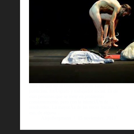
Para los que no lo conocen, Pachi Tamer es
publicista, fotÃ³grafo y trabajador social. Es de
esas personas que se mete en problemas
constantemente, pero con la intenciÃ³n de
resolverlos. La mayorÃ­a de las veces fracasa. Y
eso, de alguna…
AlejoBergmann
15 noviembre, 2013